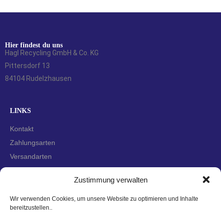
Hier findest du uns
Hagl Recycling GmbH & Co. KG
Pittersdorf 13
84104 Rudelzhausen
LINKS
Kontakt
Zahlungsarten
Versandarten
Widerrufsbelehrung
Zustimmung verwalten
AGBs
Datenschutzerklärung
Wir verwenden Cookies, um unsere Website zu optimieren und Inhalte
bereitzustellen..
Impressum