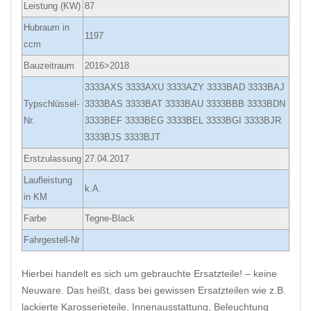
Leistung (KW)
87
Hubraum in
1197
ccm
Bauzeitraum
2016>2018
3333AXS 3333AXU 3333AZY 3333BAD 3333BAJ
Typschlüssel-
3333BAS 3333BAT 3333BAU 3333BBB 3333BDN
Nr.
3333BEF 3333BEG 3333BEL 3333BGI 3333BJR
3333BJS 3333BJT
Erstzulassung
27.04.2017
Laufleistung
k.A.
in KM
Farbe
Tegne-Black
Fahrgestell-Nr
Hierbei handelt es sich um gebrauchte Ersatzteile! – keine
Neuware. Das heißt, dass bei gewissen Ersatzteilen wie z.B.
lackierte Karosserieteile, Innenausstattung, Beleuchtung