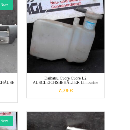
New
1-3 Werktage
e
Daihatsu Cuore Cuore L2
EHÄUSE
AUSGLEICHSBEHÄLTER Limousine
7,79
€
New