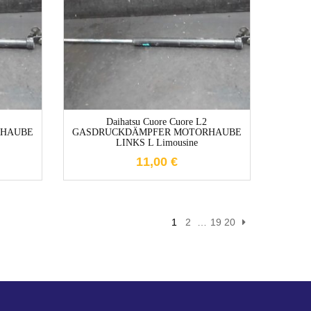
e
1-3 Werktage
Daihatsu Cuore Cuore L2
RHAUBE
GASDRUCKDÄMPFER MOTORHAUBE
LINKS L Limousine
11,00
€
1
2
…
19
20