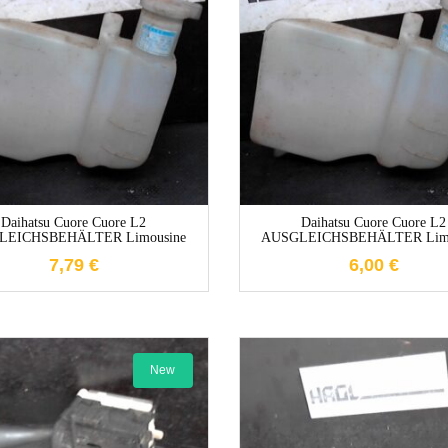
1-3 Werktage
1-3 Werktag
Daihatsu Cuore Cuore L2
Daihatsu Cuore Cuore L2
LEICHSBEHÄLTER Limousine
AUSGLEICHSBEHÄLTER Limo
7,79
€
6,00
€
New