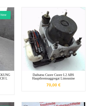
New
1-3 Werktage
e
DECKUNG
Daihatsu Cuore Cuore L2 ABS
CH L
Hauptbremsaggregat Limousine
70,00
€