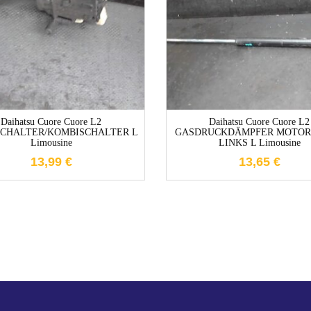
1-3 Werktage
1-3 Werktag
Daihatsu Cuore Cuore L2
Daihatsu Cuore Cuore L2
SCHALTER/KOMBISCHALTER L
GASDRUCKDÄMPFER MOTO
Limousine
LINKS L Limousine
13,99
€
13,65
€