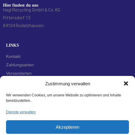
Hier findest du uns
Hagl Recycling GmbH & Co. KG
Pittersdorf 13
84104 Rudelzhausen
LINKS
Kontakt
Zahlungsarten
Versandarten
Widerrufsbelehrung
Zustimmung verwalten
AGBs
Wir verwenden Cookies, um unsere Website zu optimieren und Inhalte
Datenschutzerklärung
bereitzustellen..
Impressum
Dienste verwalten
Cookie-Richtlinie (EU)
Akzeptieren