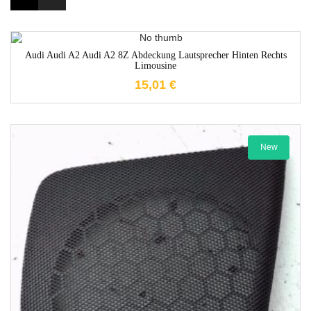
1-3 Werktage
Audi Audi A2 Audi A2 8Z Abdeckung Lautsprecher Hinten Rechts
Limousine
15,01
€
New
1-3 Werktage