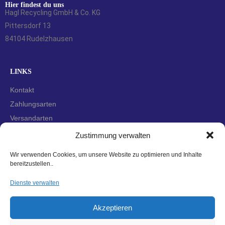
Hier findest du uns
Hagl Recycling GmbH & Co. KG
Pittersdorf 13
84104 Rudelzhausen
LINKS
Kontakt
Zahlungsarten
Versandarten
Widerrufsbelehrung
Zustimmung verwalten
AGBs
Wir verwenden Cookies, um unsere Website zu optimieren und Inhalte
Datenschutzerklärung
bereitzustellen..
Impressum
Dienste verwalten
Cookie-Richtlinie (EU)
Akzeptieren