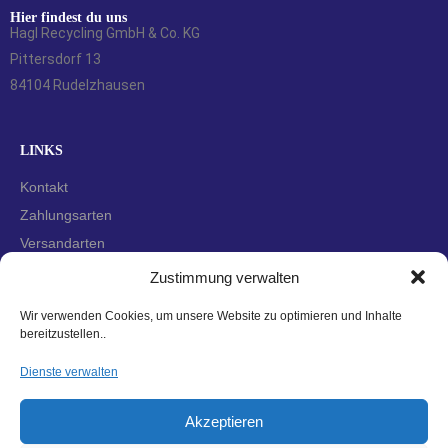
Hier findest du uns
Hagl Recycling GmbH & Co. KG
Pittersdorf 13
84104 Rudelzhausen
LINKS
Kontakt
Zahlungsarten
Versandarten
Widerrufsbelehrung
Zustimmung verwalten
AGBs
Wir verwenden Cookies, um unsere Website zu optimieren und Inhalte
Datenschutzerklärung
bereitzustellen..
Impressum
Dienste verwalten
Cookie-Richtlinie (EU)
Akzeptieren