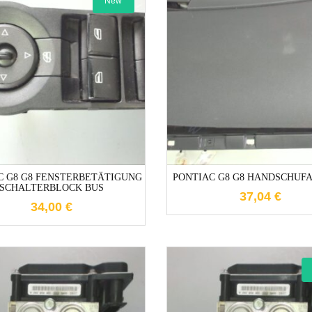
New
1-3 Werktag
1-3 Werktage
C G8 G8 FENSTERBETÄTIGUNG
PONTIAC G8 G8 HANDSCHUF
SCHALTERBLOCK BUS
37,04
€
34,00
€