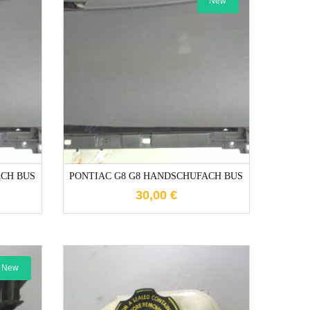
New
e
1-3 Werktage
ACH BUS
PONTIAC G8 G8 HANDSCHUFACH BUS
30,00
€
New