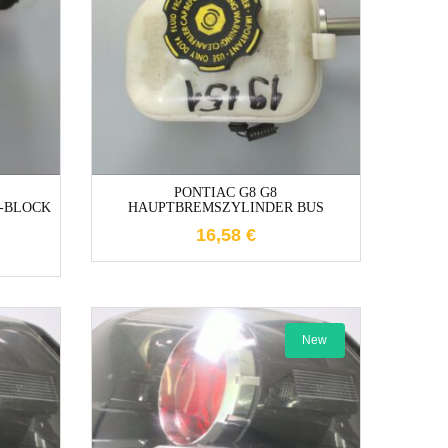
1-3 Werktage
e
PONTIAC G8 G8
-BLOCK
HAUPTBREMSZYLINDER BUS
16,58
€
New