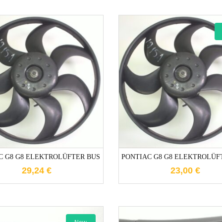
1-3 Werktage
1-3 Werktag
C G8 G8 ELEKTROLÜFTER BUS
PONTIAC G8 G8 ELEKTROLÜF
29,24
€
23,00
€