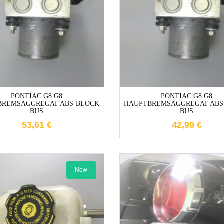
1-3 Werktage
1-3 Werktag
PONTIAC G8 G8
PONTIAC G8 G8
BREMSAGGREGAT ABS-BLOCK
HAUPTBREMSAGGREGAT ABS
BUS
BUS
53,61
€
42,99
€
New