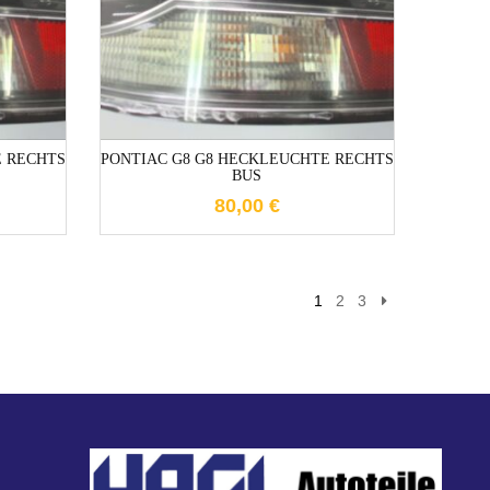
e
1-3 Werktage
E RECHTS
PONTIAC G8 G8 HECKLEUCHTE RECHTS
BUS
80,00
€
1
2
3