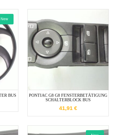
New
e
1-3 Werktage
TER BUS
PONTIAC G8 G8 FENSTERBETÄTIGUNG
SCHALTERBLOCK BUS
41,91
€