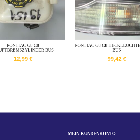
1-3 Werktage
1-3 Werktag
PONTIAC G8 G8
PONTIAC G8 G8 HECKLEUCHT
UPTBREMSZYLINDER BUS
BUS
12,99
€
99,42
€
MEIN KUNDENKONTO