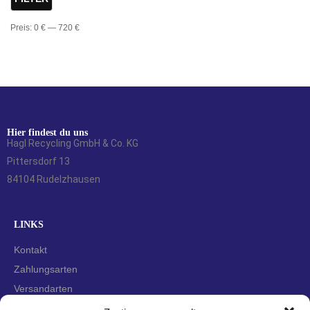
Preis:
0 €
—
720 €
Hier findest du uns
Hagl Recycling GmbH & Co. KG
Pittersdorf 13
84104 Rudelzhausen
LINKS
Kontakt
Zahlungsarten
Versandarten
Widerrufsbelehrung