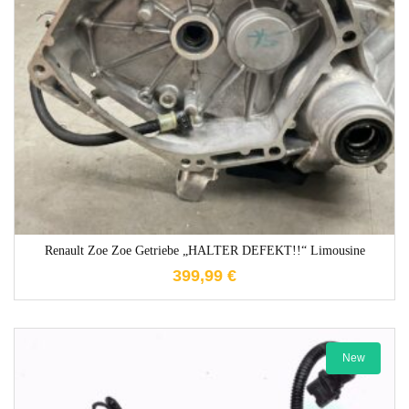
1-3 Werktage
Renault Zoe Zoe Getriebe „HALTER DEFEKT!!“ Limousine
399,99
€
New