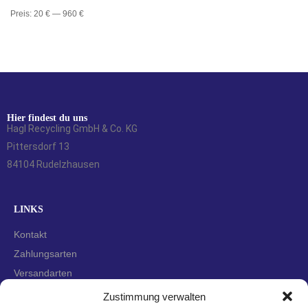
Preis:
20 €
—
960 €
Hier findest du uns
Hagl Recycling GmbH & Co. KG
Pittersdorf 13
84104 Rudelzhausen
LINKS
Kontakt
Zahlungsarten
Versandarten
Widerrufsbelehrung
Zustimmung verwalten