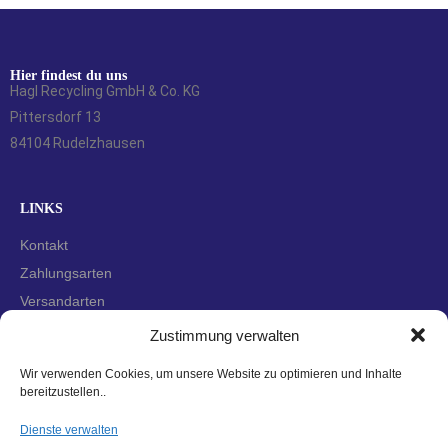
Hier findest du uns
Hagl Recycling GmbH & Co. KG
Pittersdorf 13
84104 Rudelzhausen
LINKS
Kontakt
Zahlungsarten
Versandarten
Widerrufsbelehrung
Zustimmung verwalten
AGBs
Wir verwenden Cookies, um unsere Website zu optimieren und Inhalte
Datenschutzerklärung
bereitzustellen..
Impressum
Dienste verwalten
Cookie-Richtlinie (EU)