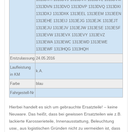
1313DVN 1313DVO 1313DVP 1313DVQ 1313DXI
1313DXJ 1313DXK 1313EEL 1313EEM 1313EEN
1313EHE 1313EIJ 1313EJG 1313EJK 1313EJT
1313EJU 1313EJV 1313EJW 1313ESE 1313ESF
1313EVW 1313EVX 1313EVY 1313EVZ
1313EWA 1313EWC 1313EWD 1313EWE
1313EWF 1313HQG 1313HQH
Erstzulassung
24.05.2016
Laufleistung
k.A.
in KM
Farbe
blau
Fahrgestell-Nr
Hierbei handelt es sich um gebrauchte Ersatzteile! – keine
Neuware. Das heißt, dass bei gewissen Ersatzteilen wie z.B.
lackierte Karosserieteile, Innenausstattung, Beleuchtung
usw., aus logistischen Gründen nicht zu vermeiden ist, dass