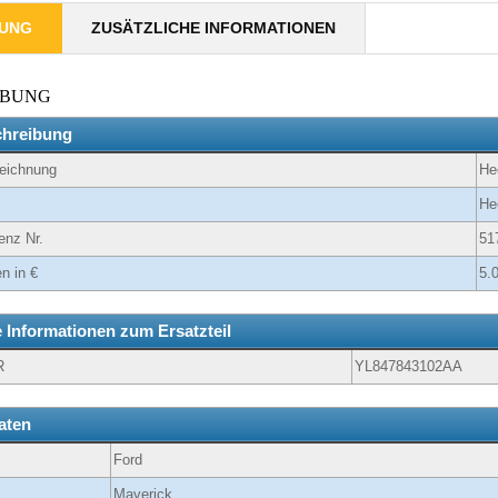
BUNG
ZUSÄTZLICHE INFORMATIONEN
IBUNG
chreibung
zeichnung
He
He
enz Nr.
51
n in €
5.
e Informationen zum Ersatzteil
R
YL847843102AA
aten
Ford
Maverick