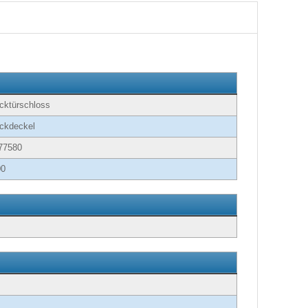
cktürschloss
ckdeckel
77580
00