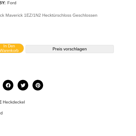
BY:
Ford
ck Maverick 1EZ/1N2 Hecktürschloss Geschlossen
In Den
Preis vorschlagen
Warenkorb
E
Heckdeckel
rd