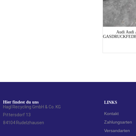
Mercedes-Benz E-Klasse E-Klasse 210
Audi Audi
HECKTÜRSCHLOSS M
GASDRUCKFEDER
VERRIEGELUNSELEMENT Kombi
27,00
€
Hier findest du uns
LINKS
Hagl Recycling GmbH & Co. KG
Kontakt
Pittersdorf 13
Zahlungsarten
84104 Rudelzhausen
Versandarten