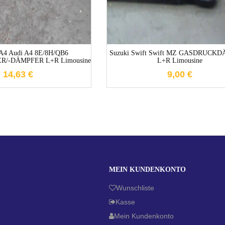
 A4 Audi A4 8E/8H/QB6
Suzuki Swift Swift MZ GASDRUCK
/-DÄMPFER L+R Limousine
L+R Limousine
14,63
€
9,00
€
MEIN KUNDENKONTO
Wunschliste
Kasse
Mein Kundenkonto