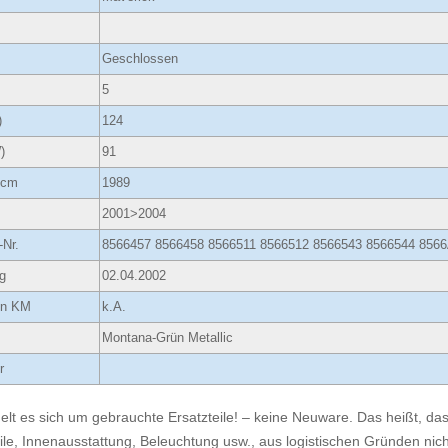
Geschlossen
5
)
124
)
91
ccm
1989
2001>2004
-Nr.
8566457 8566458 8566511 8566512 8566543 8566544 85
g
02.04.2002
 in KM
k.A.
Montana-Grün Metallic
r
elt es sich um gebrauchte Ersatzteile! – keine Neuware. Das heißt, dass
ile, Innenausstattung, Beleuchtung usw., aus logistischen Gründen nicht