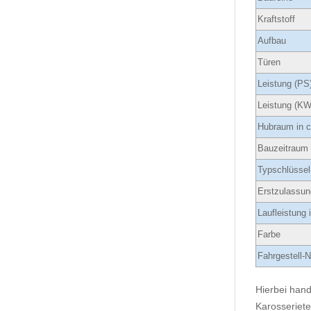
Kraftstoff
Aufbau
Türen
Leistung (PS
Leistung (KW
Hubraum in 
Bauzeitraum
Typschlüssel
Erstzulassun
Laufleistung
Farbe
Fahrgestell-N
Hierbei hand
Karosseriete