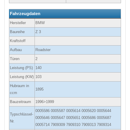
Fahrzeugdaten
Hersteller
BMW
Baureihe
Z 3
Kraftstoff
Aufbau
Roadster
Türen
2
Leistung (PS)
140
Leistung (KW)
103
Hubraum in
1895
ccm
Bauzeitraum
1996>1999
0005586 0005587 0005614 0005620 0005644
Typschlüssel-
0005646 0005647 0005651 0005686 0005687
Nr.
0005714 7909309 7909310 7909313 7909314