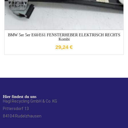
BMW 5er 5er E60/E61 FENSTERHEBER ELEKTRISCH RECHTS
Kombi
29,24
€
Hier findest du uns
Hagl Recycling GmbH & Co. KG
Pittersdorf 13
84104 Rudelzhausen