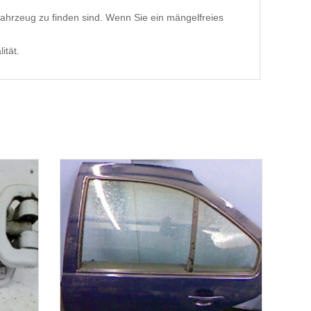
ahrzeug zu finden sind. Wenn Sie ein mängelfreies
ität.
Merce
1-3 Werktage