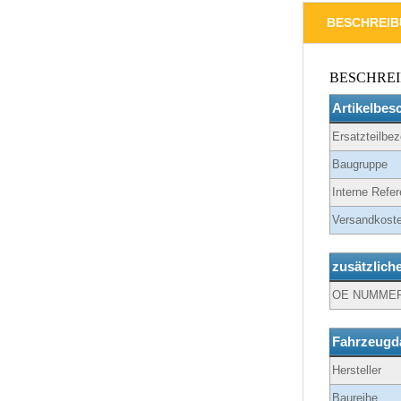
BESCHREI
BESCHRE
Artikelbes
Ersatzteilbe
Baugruppe
Interne Refer
Versandkoste
zusätzlich
OE NUMME
Fahrzeugd
Hersteller
Baureihe