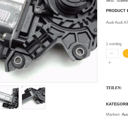
SKU:
51864
PRODUCT 
Audi Audi A
1 vorrätig
TEILEN:
KATEGORI
Marken:
Aud