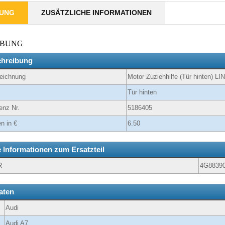
BUNG
ZUSÄTZLICHE INFORMATIONEN
IBUNG
chreibung
zeichnung
Motor Zuziehhilfe (Tür hinten) LI
Tür hinten
enz Nr.
5186405
n in €
6.50
e Informationen zum Ersatzteil
R
4G8839
aten
Audi
Audi A7