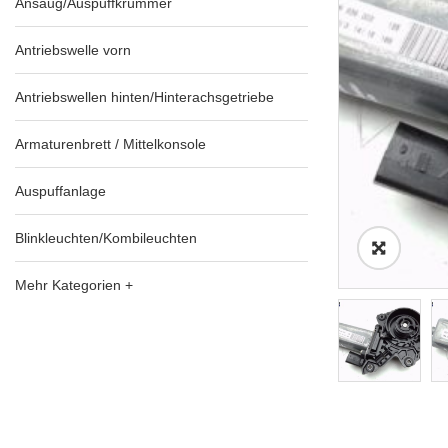
Ansaug/Auspuffkrümmer
Antriebswelle vorn
Antriebswellen hinten/Hinterachsgetriebe
Armaturenbrett / Mittelkonsole
Auspuffanlage
Blinkleuchten/Kombileuchten
Mehr Kategorien +