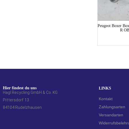
Opel Vectra Vectra B AUSSENGRIFF (TÜR
Peugeot Boxer B
HINTEN) RECHTS Limousine
R OB
5,00
€
Hier findest du uns
LINKS
Hagl Recycling GmbH & Co. KG
Kontakt
Pittersdorf 13
Zahlungsarten
84104 Rudelzhausen
Versandarten
Widerrufsbelehr