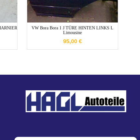
CHARNIER
VW Bora Bora 1 J TÜRE HINTEN LINKS L
Limousine
95,00
€