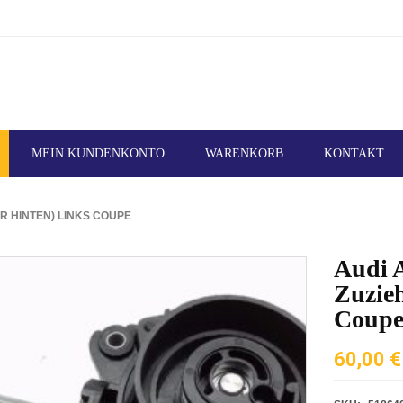
MEIN KUNDENKONTO
WARENKORB
KONTAKT
ÜR HINTEN) LINKS COUPE
Audi 
Zuzie
Coup
60,00
€