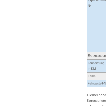
Typschlüssel
Nr.
Erstzulassun
Laufleistung
in KM
Farbe
Fahrgestell-N
Hierbei hand
Karosseriete