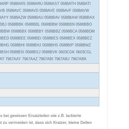
8ARP 0588ARS 0588ARU 0588AST 0588ATH 0588ATI
AVB 0588AVC 0588AVD 0588AVE 0588AVF 0588AVW
88AYY 0588AZW 0588BAU 0588BAV 0588BAW 0588BAX
8BBJ 0588BBK 0588BBL 0588BBM 0588BBN 0588BBO
88BBW 0588BBX 0588BBY 0588BBZ 0588BCA 0588BDM
8BED 0588BEE 0588BEI 0588BES 0588BEX 0588BEZ
8BHG 0588BHI 0588BHJ 0588BHS 0588BIP 0588BMZ
8BSH 0588BSI 0588BSJ 0588BVK 0603CGK 0603CGL
AT 7967AAY 7967AAZ 7967ABI 7967ABJ 7967ABK
 bei gewissen Ersatzteilen wie z.B. lackierte
 zu vermeiden ist, dass sich Kratzer, kleine Dellen