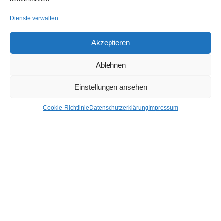
Mehr Kategorien +
Dienste verwalten
Nach Preis Filtern
Akzeptieren
Ablehnen
Einstellungen ansehen
FILTER
Cookie-Richtlinie
Datenschutzerklärung
Impressum
Preis:
20 €
—
30 €
Hier findest du uns
Hagl Recycling GmbH & Co. KG
Pittersdorf 13