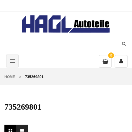
0
Toggle navigation
HOME
735269801
735269801