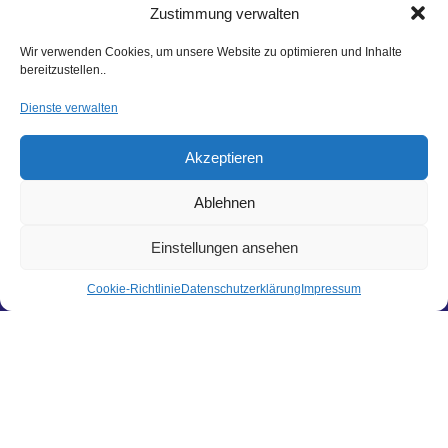
Zustimmung verwalten
Wir verwenden Cookies, um unsere Website zu optimieren und Inhalte
bereitzustellen..
FILTER
Dienste verwalten
Preis:
20 €
—
30 €
Akzeptieren
Ablehnen
Einstellungen ansehen
Hier findest du uns
Hagl Recycling GmbH & Co. KG
Cookie-Richtlinie
Datenschutzerklärung
Impressum
Pittersdorf 13
84104 Rudelzhausen
LINKS
Kontakt