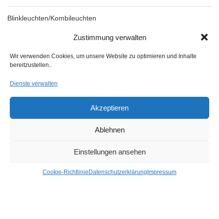
Blinkleuchten/Kombileuchten
Zustimmung verwalten
Mehr Kategorien +
Wir verwenden Cookies, um unsere Website zu optimieren und Inhalte
bereitzustellen..
Nach Preis Filtern
Dienste verwalten
Akzeptieren
Ablehnen
FILTER
Einstellungen ansehen
Preis:
50 €
—
80 €
Cookie-Richtlinie
Datenschutzerklärung
Impressum