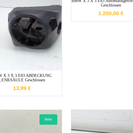
BMW X 3 X 3 E83 Automatikgetrie
Geschlossen
1.200,00
€
1-3 Werktage
 X 3 X 3 E83 ABDECKUNG
LENKSÄULE Geschlossen
13,99
€
New