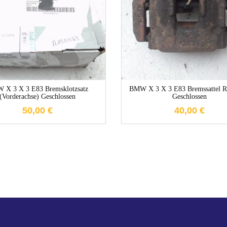
1-3 Werktage
1-3 Werktag
 X 3 X 3 E83 Bremsklotzsatz
BMW X 3 X 3 E83 Bremssattel
(Vorderachse) Geschlossen
Geschlossen
50,00
€
40,00
€