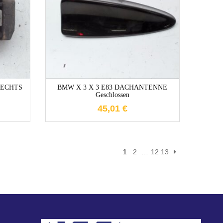
e
1-3 Werktage
 RECHTS
BMW X 3 X 3 E83 DACHANTENNE
Geschlossen
45,01
€
1
2
…
12
13