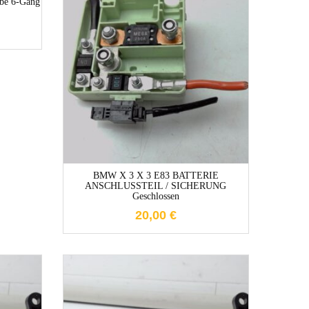
be 6-Gang
1-3 Werktage
BMW X 3 X 3 E83 BATTERIE
ANSCHLUSSTEIL / SICHERUNG
Geschlossen
20,00
€