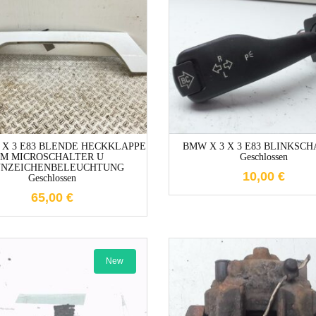
1-3 Werktag
1-3 Werktage
 X 3 E83 BLENDE HECKKLAPPE
BMW X 3 X 3 E83 BLINKSC
M MICROSCHALTER U
Geschlossen
NZEICHENBELEUCHTUNG
10,00
€
Geschlossen
65,00
€
New