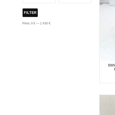
FILTER
Preis:
0 €
—
1.430 €
BMW