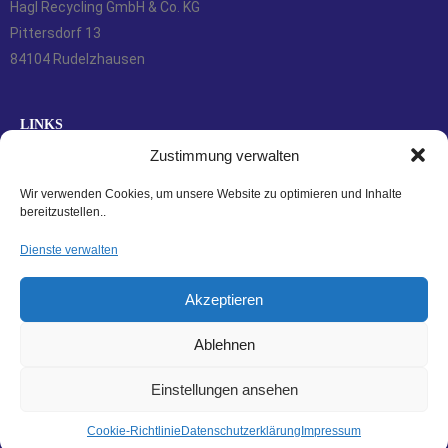
Hagl Recycling GmbH & Co. KG
Pittersdorf 13
84104 Rudelzhausen
LINKS
Zustimmung verwalten
Kontakt
Zahlungsarten
Wir verwenden Cookies, um unsere Website zu optimieren und Inhalte
bereitzustellen..
Versandarten
Widerrufsbelehrung
Dienste verwalten
AGBs
Akzeptieren
Datenschutzerklärung
Impressum
Ablehnen
Cookie-Richtlinie (EU)
Einstellungen ansehen
Cookie-Richtlinie
Datenschutzerklärung
Impressum