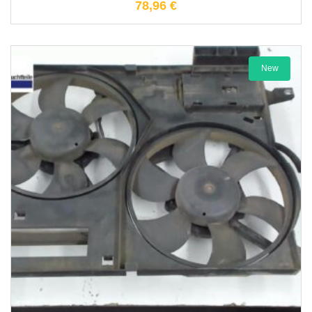
78,96
€
New
1-3 Werktage