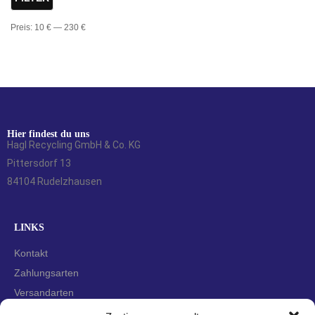
Preis:
10 €
—
230 €
Hier findest du uns
Hagl Recycling GmbH & Co. KG
Pittersdorf 13
84104 Rudelzhausen
LINKS
Kontakt
Zahlungsarten
Versandarten
Widerrufsbelehrung