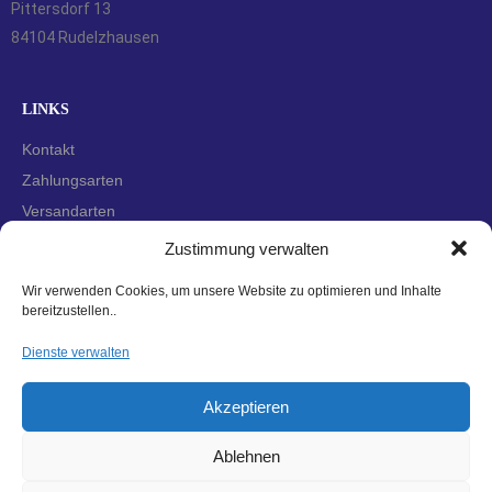
Pittersdorf 13
84104 Rudelzhausen
LINKS
Kontakt
Zahlungsarten
Versandarten
Widerrufsbelehrung
Zustimmung verwalten
AGBs
Wir verwenden Cookies, um unsere Website zu optimieren und Inhalte
Datenschutzerklärung
bereitzustellen..
Impressum
Dienste verwalten
Cookie-Richtlinie (EU)
Akzeptieren
Ablehnen