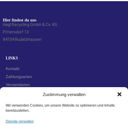
Hier findest du uns
Hagl Recycling GmbH & Co. KG
Pittersdorf 13
84104 Rudelzhausen
LINKS
Kontakt
Zahlungsarten
Versandarten
Widerrufsbelehrung
Zustimmung verwalten
AGBs
Wir verwenden Cookies, um unsere Website zu optimieren und Inhalte
Datenschutzerklärung
bereitzustellen..
Impressum
Dienste verwalten
Cookie-Richtlinie (EU)