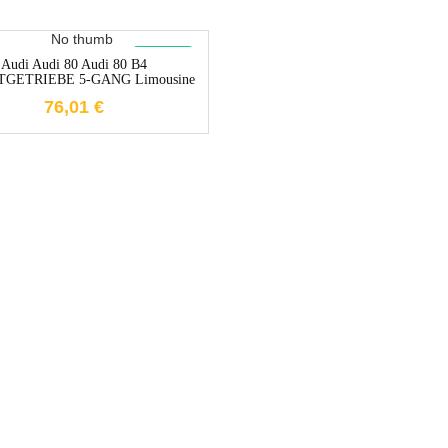
1-3 Werktage
New
Audi Audi 80 Audi 80 B4
GETRIEBE 5-GANG Limousine
76,01
€