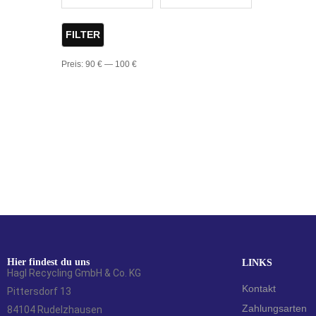
FILTER
Preis:
90 €
—
100 €
Hier findest du uns
LINKS
Hagl Recycling GmbH & Co. KG
Kontakt
Pittersdorf 13
Zahlungsarten
84104 Rudelzhausen