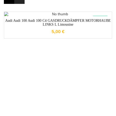
1-3 Werktage
New
Audi Audi 100 Audi 100 C4 GASDRUCKDÄMPFER MOTORHAUBE
LINKS L Limousine
5,00
€