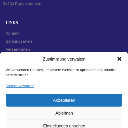
84104 Rudelzhausen
LINKS
Kontakt
Zahlungsarten
Versandarten
Widerrufsbelehrung
Zustimmung verwalten
AGBs
Wir verwenden Cookies, um unsere Website zu optimieren und Inhalte
Datenschutzerklärung
bereitzustellen..
Impressum
Dienste verwalten
Cookie-Richtlinie (EU)
Akzeptieren
Ablehnen
Einstellungen ansehen