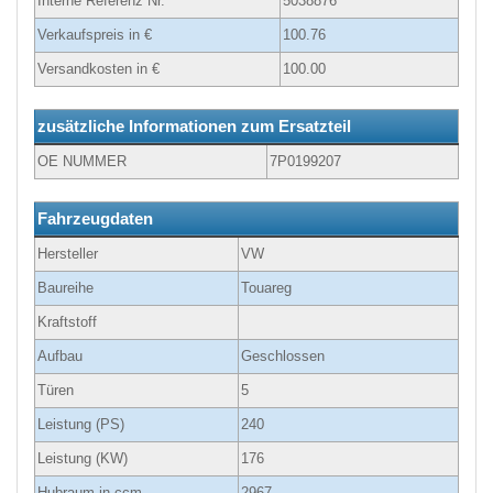
Interne Referenz Nr.
5038876
Verkaufspreis in €
100.76
Versandkosten in €
100.00
zusätzliche Informationen zum Ersatzteil
OE NUMMER
7P0199207
Fahrzeugdaten
Hersteller
VW
Baureihe
Touareg
Kraftstoff
Aufbau
Geschlossen
Türen
5
Leistung (PS)
240
Leistung (KW)
176
Hubraum in ccm
2967