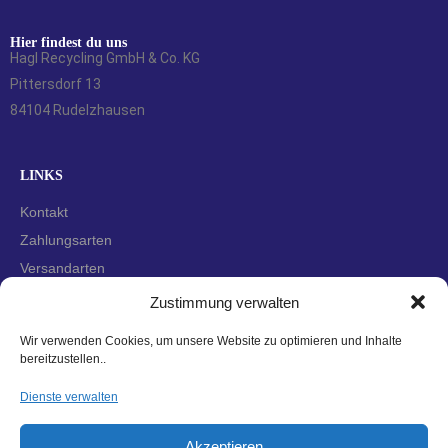
Hier findest du uns
Hagl Recycling GmbH & Co. KG
Pittersdorf 13
84104 Rudelzhausen
LINKS
Kontakt
Zahlungsarten
Versandarten
Widerrufsbelehrung
Zustimmung verwalten
AGBs
Wir verwenden Cookies, um unsere Website zu optimieren und Inhalte
Datenschutzerklärung
bereitzustellen..
Impressum
Dienste verwalten
Cookie-Richtlinie (EU)
Akzeptieren