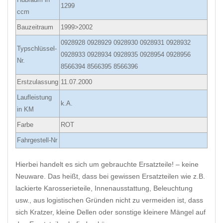
1299
ccm
Bauzeitraum
1999>2002
0928928 0928929 0928930 0928931 0928932
Typschlüssel-
0928933 0928934 0928935 0928954 0928956
Nr.
8566394 8566395 8566396
Erstzulassung
11.07.2000
Laufleistung
k.A.
in KM
Farbe
ROT
Fahrgestell-Nr
Hierbei handelt es sich um gebrauchte Ersatzteile! – keine
Neuware. Das heißt, dass bei gewissen Ersatzteilen wie z.B.
lackierte Karosserieteile, Innenausstattung, Beleuchtung
usw., aus logistischen Gründen nicht zu vermeiden ist, dass
sich Kratzer, kleine Dellen oder sonstige kleinere Mängel auf