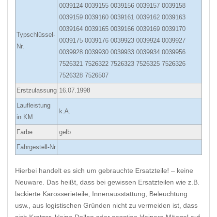
0039124 0039155 0039156 0039157 0039158
0039159 0039160 0039161 0039162 0039163
0039164 0039165 0039166 0039169 0039170
Typschlüssel-
0039175 0039176 0039923 0039924 0039927
Nr.
0039928 0039930 0039933 0039934 0039956
7526321 7526322 7526323 7526325 7526326
7526328 7526507
Erstzulassung
16.07.1998
Laufleistung
k.A.
in KM
Farbe
gelb
Fahrgestell-Nr
Hierbei handelt es sich um gebrauchte Ersatzteile! – keine
Neuware. Das heißt, dass bei gewissen Ersatzteilen wie z.B.
lackierte Karosserieteile, Innenausstattung, Beleuchtung
usw., aus logistischen Gründen nicht zu vermeiden ist, dass