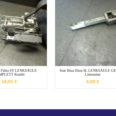
1-3 Werktage
1-3 Werktage
a Fabia 6Y LENKSÄULE
Seat Ibiza Ibiza 6L LENKSÄULE 
MPLETT Kombi
Limousine
16,01
€
5,00
€