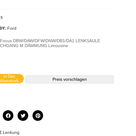
15
BY:
Ford
s Focus DBW/DAW/DFW/DNW/DB1/DA1 LENKSÄULE
UCHGANG M DÄMMUNG Limousine
In Den
Preis vorschlagen
Warenkorb
E
Lenkung