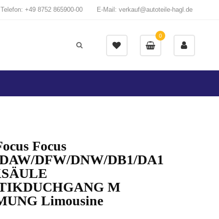
Telefon: +49 8752 865900-00
E-Mail: verkauf@autoteile-hagl.de
0
Focus Focus
DAW/DFW/DNW/DB1/DA1
KSÄULE
TIKDUCHGANG M
UNG Limousine