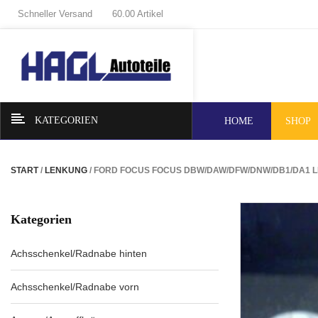
Schneller Versand
60.00 Artikel
KATEGORIEN
HOME
SHOP
START
/
LENKUNG
/ FORD FOCUS FOCUS DBW/DAW/DFW/DNW/DB1/DA1
Kategorien
Achsschenkel/Radnabe hinten
Achsschenkel/Radnabe vorn