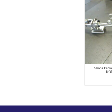
1-3 Werktage
Opel Vectra Vectra B TRÄGER SERVOPUMPE+
Skoda Fabi
KOMPRESSOR Limousine
KO
11,00
€