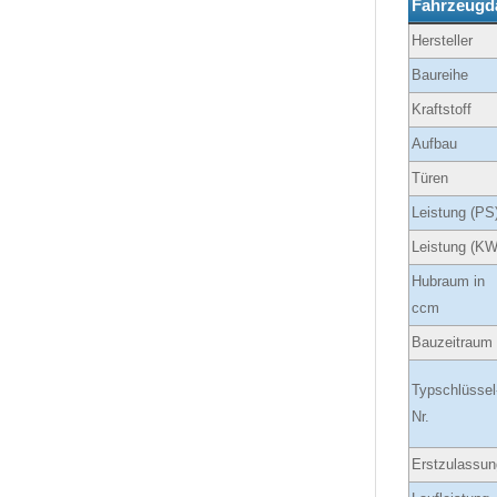
Fahrzeugd
Hersteller
Baureihe
Kraftstoff
Aufbau
Türen
Leistung (PS
Leistung (KW
Hubraum in
ccm
Bauzeitraum
Typschlüssel
Nr.
Erstzulassun