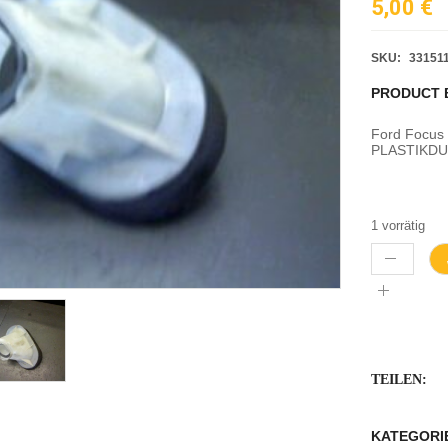
5,00
€
SKU:
33151
PRODUCT 
Ford Focu
PLASTIKD
1 vorrätig
TEILEN:
KATEGORI