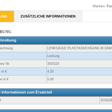
Marken:
Fo
BUNG
ZUSÄTZLICHE INFORMATIONEN
IBUNG
chreibung
zeichnung
LENKSÄULE PLASTIKDUCHGANG M DÄ
Lenkung
enz Nr.
3315115
 in €
4.20
n in €
5.00
e Informationen zum Ersatzteil
R
323322