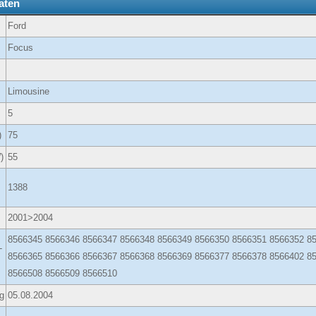
aten
Ford
Focus
Limousine
5
)
75
)
55
1388
2001>2004
8566345 8566346 8566347 8566348 8566349 8566350 8566351 8566352 8
-
8566365 8566366 8566367 8566368 8566369 8566377 8566378 8566402 8
8566508 8566509 8566510
g
05.08.2004