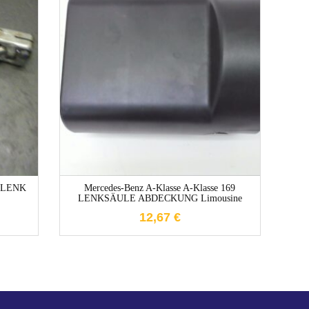
1-3 Werktage
GELENK
Mercedes-Benz A-Klasse A-Klasse 169
Opel 
LENKSÄULE ABDECKUNG Limousine
12,67
€