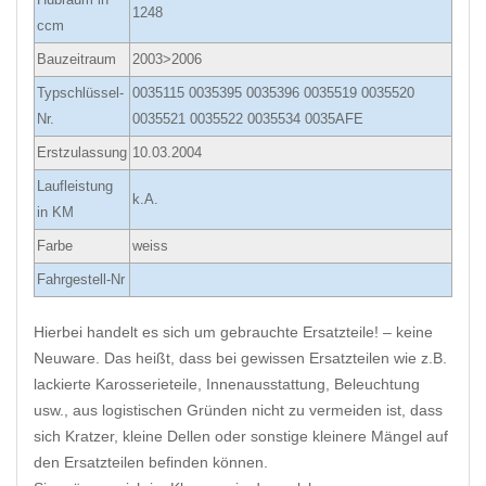
1248
ccm
Bauzeitraum
2003>2006
Typschlüssel-
0035115 0035395 0035396 0035519 0035520
Nr.
0035521 0035522 0035534 0035AFE
Erstzulassung
10.03.2004
Laufleistung
k.A.
in KM
Farbe
weiss
Fahrgestell-Nr
Hierbei handelt es sich um gebrauchte Ersatzteile! – keine
Neuware. Das heißt, dass bei gewissen Ersatzteilen wie z.B.
lackierte Karosserieteile, Innenausstattung, Beleuchtung
usw., aus logistischen Gründen nicht zu vermeiden ist, dass
sich Kratzer, kleine Dellen oder sonstige kleinere Mängel auf
den Ersatzteilen befinden können.