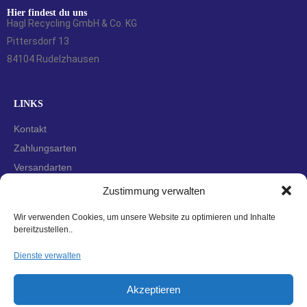
Hier findest du uns
Hagl Recycling GmbH & Co. KG
Pittersdorf 13
84104 Rudelzhausen
LINKS
Kontakt
Zahlungsarten
Versandarten
Widerrufsbelehrung
Zustimmung verwalten
AGBs
Wir verwenden Cookies, um unsere Website zu optimieren und Inhalte
Datenschutzerklärung
bereitzustellen..
Impressum
Dienste verwalten
Cookie-Richtlinie (EU)
Akzeptieren