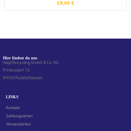
19,00
€
Hier findest du uns
Hagl Recycling GmbH & Co. KG
Pittersdorf 13
84104 Rudelzhausen
LINKS
Kontakt
Zahlungsarten
Versandarten