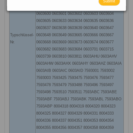
Submit
0603594 0603595 0603596 0603597 0603598
0603600 0603601 0603602 0603603 0603604
0603605 0603633 0603634 0603635 0603636
0603637 0603638 0603639 0603640 0603647
Typschlüssel-
0603648 0603649 0603665 0603666 0603667
Nr.
0603668 0603669 0603673 0603674 0603677
0603682 0603683 0603684 0603701 0603715
0603739 0603810 0603811 0603AHU 0603AHV
0603AHW 0603AHX 0603AHY 0603AHZ 0603AIA
0603AIB 0603AIC 0603AID 7593001 7593002
7593003 7593425 7593475 7593476 7593477
7593478 7593479 7593488 7593496 7593497
7593498 7593510 7593511 7593ABC 7593ABE
7593ABF 7593ABJ 7593ABK 7593ABL 7593ABO
7593ABP 8004318 8004319 8004320 8004323
8004325 8004327 8004329 8004331 8004333
8004336 8004337 8004351 8004353 8004354
8004355 8004356 8004357 8004358 8004359