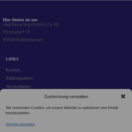
Hier findest du uns
Hagl Recycling GmbH & Co. KG
Pittersdorf 13
84104 Rudelzhausen
LINKS
Kontakt
Zahlungsarten
Versandarten
Widerrufsbelehrung
Zustimmung verwalten
AGBs
Wir verwenden Cookies, um unsere Website zu optimieren und Inhalte
Datenschutzerklärung
bereitzustellen..
Impressum
Dienste verwalten
Cookie-Richtlinie (EU)