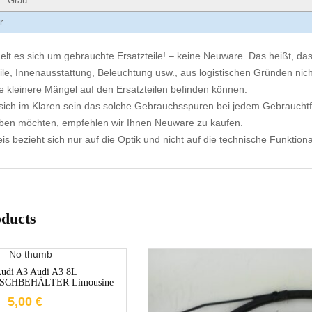
Grau
r
elt es sich um gebrauchte Ersatzteile! – keine Neuware. Das heißt, dass
ile, Innenausstattung, Beleuchtung usw., aus logistischen Gründen nicht
e kleinere Mängel auf den Ersatzteilen befinden können.
ich im Klaren sein das solche Gebrauchsspuren bei jedem Gebrauchtf
aben möchten, empfehlen wir Ihnen Neuware zu kaufen.
s bezieht sich nur auf die Optik und nicht auf die technische Funktional
oducts
1-3 Werktage
udi A3 Audi A3 8L
CHBEHÄLTER Limousine
5,00
€