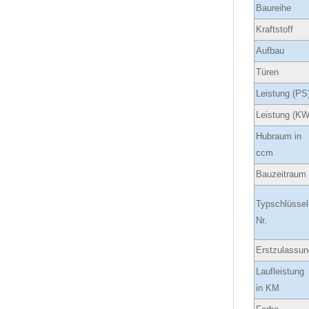
Baureihe
Kraftstoff
Aufbau
Türen
Leistung (PS
Leistung (KW
Hubraum in
ccm
Bauzeitraum
Typschlüssel
Nr.
Erstzulassun
Laufleistung
in KM