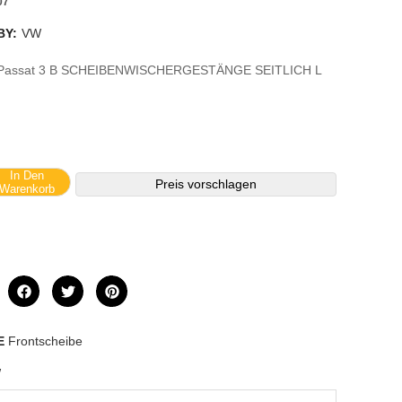
07
BY:
VW
 Passat 3 B SCHEIBENWISCHERGESTÄNGE SEITLICH L
In Den
Preis vorschlagen
Warenkorb
E
Frontscheibe
W