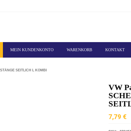
MEIN KUNDENKONTO
WARENKORB
KONTAKT
STÄNGE SEITLICH L KOMBI
VW Pa
SCHE
SEIT
7,79
€