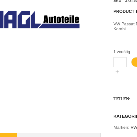
SKU:
37245
PRODUCT 
VW Passat
Kombi
1 vorrätig
TEILEN:
KATEGORI
Marken:
V