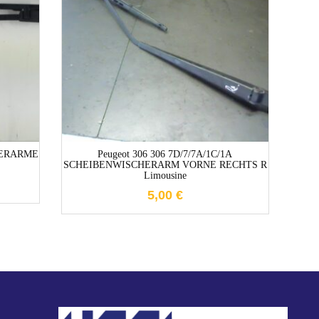
1-3 Werktage
HERARME
Peugeot 306 306 7D/7/7A/1C/1A
SCHEIBENWISCHERARM VORNE RECHTS R
Limousine
S
5,00
€