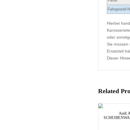
Farbe
Fahrgestell-N
Hierbei hand
Karosseriete
oder sonstig
Sie müssen s
Ersatzteil h
Dieser Hinwei
Related Pr
Audi A
SCHEIBENWAS