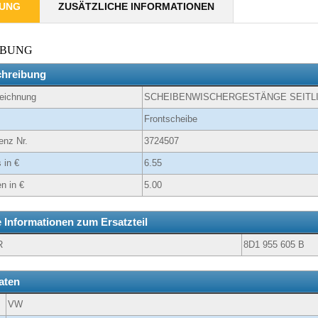
BUNG
ZUSÄTZLICHE INFORMATIONEN
IBUNG
chreibung
zeichnung
SCHEIBENWISCHERGESTÄNGE SEITLI
Frontscheibe
enz Nr.
3724507
 in €
6.55
n in €
5.00
e Informationen zum Ersatzteil
R
8D1 955 605 B
aten
VW