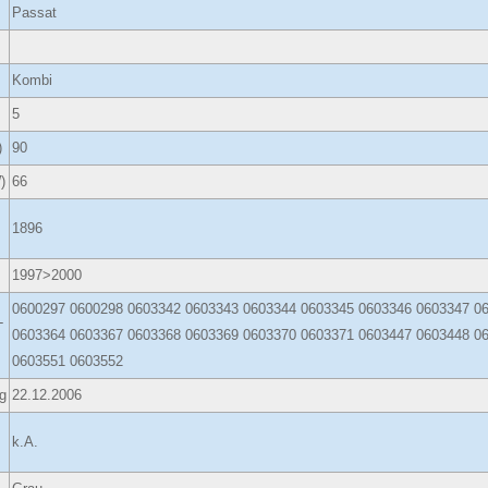
Passat
Kombi
5
)
90
)
66
1896
1997>2000
0600297 0600298 0603342 0603343 0603344 0603345 0603346 0603347 0
-
0603364 0603367 0603368 0603369 0603370 0603371 0603447 0603448 0
0603551 0603552
g
22.12.2006
k.A.