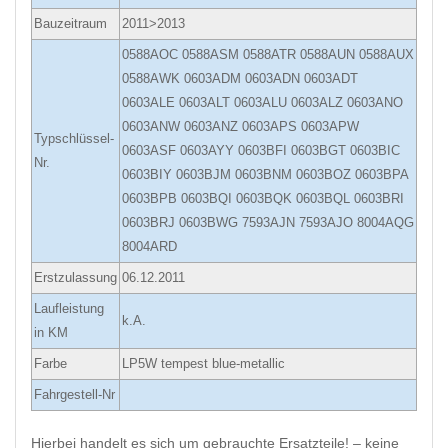
Bauzeitraum
2011>2013
0588AOC 0588ASM 0588ATR 0588AUN 0588AUX
0588AWK 0603ADM 0603ADN 0603ADT
0603ALE 0603ALT 0603ALU 0603ALZ 0603ANO
0603ANW 0603ANZ 0603APS 0603APW
Typschlüssel-
0603ASF 0603AYY 0603BFI 0603BGT 0603BIC
Nr.
0603BIY 0603BJM 0603BNM 0603BOZ 0603BPA
0603BPB 0603BQI 0603BQK 0603BQL 0603BRI
0603BRJ 0603BWG 7593AJN 7593AJO 8004AQG
8004ARD
Erstzulassung
06.12.2011
Laufleistung
k.A.
in KM
Farbe
LP5W tempest blue-metallic
Fahrgestell-Nr
Hierbei handelt es sich um gebrauchte Ersatzteile! – keine