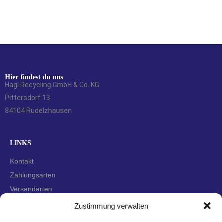
Hier findest du uns
Hagl Recycling GmbH & Co. KG
Pittersdorf 13
84104 Rudelzhausen
LINKS
Kontakt
Zahlungsarten
Versandarten
Widerrufsbelehrung
Zustimmung verwalten
AGBs