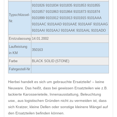
9101826 9101834 9101835 9101853 9101855
9101857 9101863 9101864 9101873 9101874
Typschlüssel-
9101899 9101912 9101913 9101915 9101AAA
Nr.
9101AAC 9101AAD 9101AAE 9101AAF 9101AAG
9101AAI 9101AAJ 9101AAK 9101AAL 9101ADO
Erstzulassung
14.01.2002
Laufleistung
350163
in KM
Farbe
BLACK SOLID (STONE)
Fahrgestell-Nr
Hierbei handelt es sich um gebrauchte Ersatzteile! – keine
Neuware. Das heißt, dass bei gewissen Ersatzteilen wie z.B.
lackierte Karosserieteile, Innenausstattung, Beleuchtung
usw., aus logistischen Gründen nicht zu vermeiden ist, dass
sich Kratzer, kleine Dellen oder sonstige kleinere Mängel auf
den Ersatzteilen befinden können.