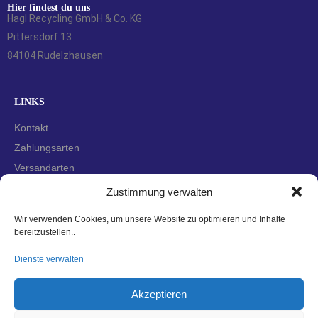
Hier findest du uns
Hagl Recycling GmbH & Co. KG
Pittersdorf 13
84104 Rudelzhausen
LINKS
Kontakt
Zahlungsarten
Versandarten
Widerrufsbelehrung
Zustimmung verwalten
AGBs
Wir verwenden Cookies, um unsere Website zu optimieren und Inhalte
Datenschutzerklärung
bereitzustellen..
Impressum
Dienste verwalten
Cookie-Richtlinie (EU)
Akzeptieren