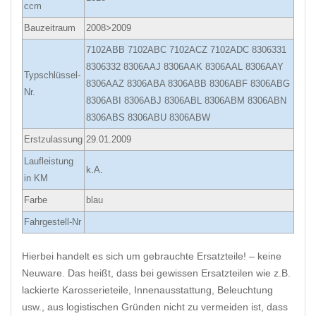
ccm
Bauzeitraum
2008>2009
7102ABB 7102ABC 7102ACZ 7102ADC 8306331
8306332 8306AAJ 8306AAK 8306AAL 8306AAY
Typschlüssel-
8306AAZ 8306ABA 8306ABB 8306ABF 8306ABG
Nr.
8306ABI 8306ABJ 8306ABL 8306ABM 8306ABN
8306ABS 8306ABU 8306ABW
Erstzulassung
29.01.2009
Laufleistung
k.A.
in KM
Farbe
blau
Fahrgestell-Nr
Hierbei handelt es sich um gebrauchte Ersatzteile! – keine
Neuware. Das heißt, dass bei gewissen Ersatzteilen wie z.B.
lackierte Karosserieteile, Innenausstattung, Beleuchtung
usw., aus logistischen Gründen nicht zu vermeiden ist, dass