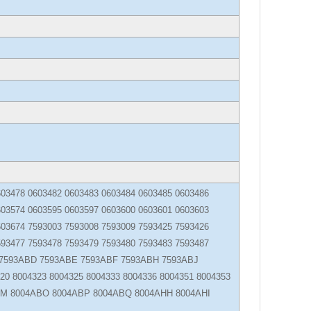
603478 0603482 0603483 0603484 0603485 0603486
603574 0603595 0603597 0603600 0603601 0603603
603674 7593003 7593008 7593009 7593425 7593426
593477 7593478 7593479 7593480 7593483 7593487
C 7593ABD 7593ABE 7593ABF 7593ABH 7593ABJ
 8004323 8004325 8004333 8004336 8004351 8004353
ABM 8004ABO 8004ABP 8004ABQ 8004AHH 8004AHI