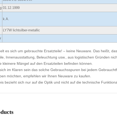
g
01.12.1999
k.A.
LY7W lichtsilber-metallic
r
elt es sich um gebrauchte Ersatzteile! – keine Neuware. Das heißt, dass
ile, Innenausstattung, Beleuchtung usw., aus logistischen Gründen nicht
e kleinere Mängel auf den Ersatzteilen befinden können.
ich im Klaren sein das solche Gebrauchsspuren bei jedem Gebrauchtf
aben möchten, empfehlen wir Ihnen Neuware zu kaufen.
s bezieht sich nur auf die Optik und nicht auf die technische Funktional
oducts