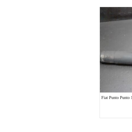
1-3 Werktage
Skoda Octavia Octavia 1U STOSSDÄMPFER
Fiat Punto Pun
LINKS L Limousine
9,00
€