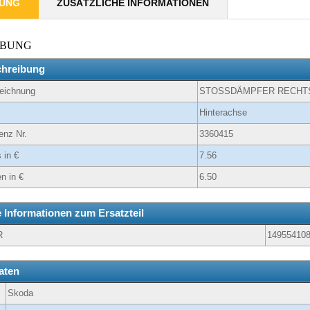
BUNG
ZUSÄTZLICHE INFORMATIONEN
IBUNG
chreibung
zeichnung
STOSSDÄMPFER RECHT
Hinterachse
enz Nr.
3360415
 in €
7.56
n in €
6.50
e Informationen zum Ersatzteil
R
14955410
aten
Skoda