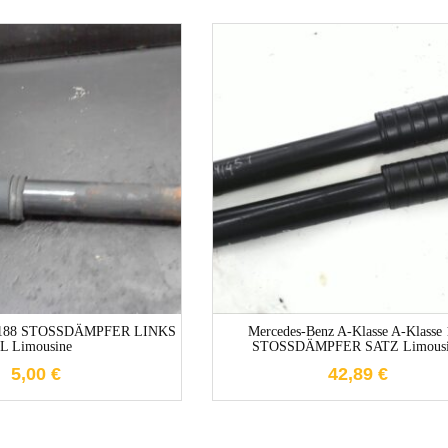
1-3 Werktage
1-3 Werktage
to 188 STOSSDÄMPFER LINKS
Mercedes-Benz A-Klasse A-Klasse
L Limousine
STOSSDÄMPFER SATZ Limousi
5,00
€
42,89
€