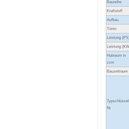
Baureihe
Kraftstoff
Aufbau
Türen
Leistung (PS
Leistung (KW
Hubraum in
ccm
Bauzeitraum
Typschlüssel
Nr.