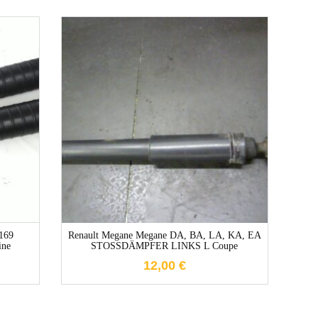
1-3 Werktage
 169
Renault Megane Megane DA, BA, LA, KA, EA
Fiat
ne
STOSSDÄMPFER LINKS L Coupe
12,00
€