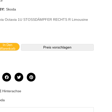
15
BY:
Skoda
via Octavia 1U STOSSDÄMPFER RECHTS R Limousine
In Den
Preis vorschlagen
Warenkorb
E
Hinterachse
oda