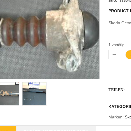
SKU:
33604
PRODUCT 
Skoda Octa
1 vorrätig
TEILEN:
KATEGORI
Marken:
Sk