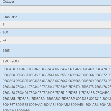
Octavia
Limousine
5
)
100
)
74
1595
1997>2000
0603420 0603421 0603425 0603464 0603467 0603468 0603469 0603470 0
0603500 0603503 0603509 0603547 0603550 0603562 0603564 0603572 0
0603604 0603605 0603633 0603635 0603647 0603668 0603669 0603673 0
-
7593440 7593441 7593442 7593444 7593445 7593474 7593475 7593476 7
7593488 7593496 7593497 7593498 7593510 7593511 7593ABB 7593AB
7593ABK 7593ABL 7593ABM 7593ABO 7593ABP 8004318 8004319 8004320
8004367 8004388 8004AAA 8004ABI 8004ABJ 8004ABK 8004ABL 8004
8004AHJ 8004AHK