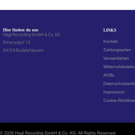
Hier findest du uns
LINKS
Hagl Recycling GmbH & Co. KG
Kontakt
Pittersdorf 13
Zahlungsarten
84104 Rudelzhausen
Versandarten
Widerrufsbelehr
AGBs
Datenschutzerkl
Impressum
Cookie-Richtlini
©
2026 Hagl Recycling GmbH & Co. KG. All Rights Reserved.