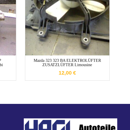
1-3 Werktage
P
Mazda 323 323 BA ELEKTROLÜFTER
Mit
bi
ZUSATZLÜFTER Limousine
12,00
€