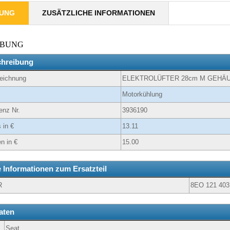
BUNG
ZUSÄTZLICHE INFORMATIONEN
IBUNG
chreibung
zeichnung
ELEKTROLÜFTER 28cm M GEHÄ
Motorkühlung
enz Nr.
3936190
 in €
13.11
n in €
15.00
e Informationen zum Ersatzteil
R
8EO 121 403
aten
Seat