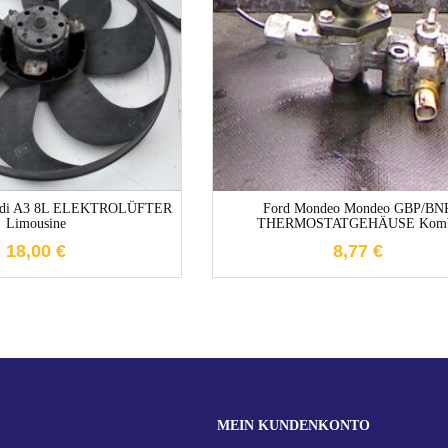
1-3 Werktage
1-3 Werktage
Audi A3 8L ELEKTROLÜFTER
Ford Mondeo Mondeo GBP/BN
Limousine
THERMOSTATGEHÄUSE Kom
18,00
€
8,77
€
MEIN KUNDENKONTO