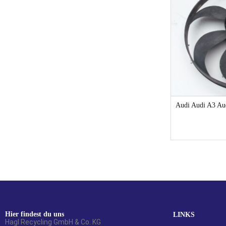
1-3 Werktage
Audi Audi 100 Audi 100 C4 ELEKTROLÜFTER
Audi Audi A3 
Limousine
13,99
€
Hier findest du uns
LINKS
Hagl Recycling GmbH & Co. KG