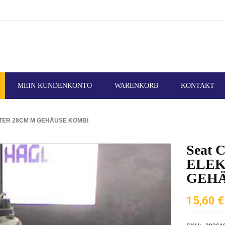
MEIN KUNDENKONTO
WARENKORB
KONTAKT
TER 28CM M GEHÄUSE KOMBI
Seat 
ELEK
GEHÄ
15,60
€