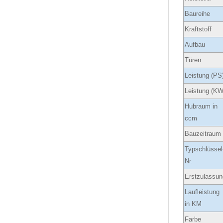
Baureihe
Kraftstoff
Aufbau
Türen
Leistung (PS
Leistung (KW
Hubraum in
ccm
Bauzeitraum
Typschlüssel
Nr.
Erstzulassun
Laufleistung
in KM
Farbe