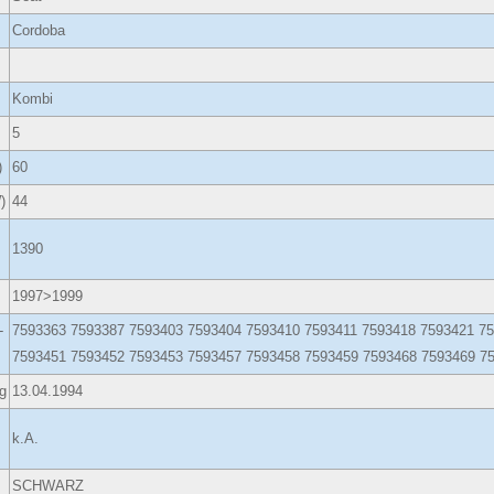
Cordoba
Kombi
5
)
60
)
44
1390
1997>1999
-
7593363 7593387 7593403 7593404 7593410 7593411 7593418 7593421 7
7593451 7593452 7593453 7593457 7593458 7593459 7593468 7593469 7
g
13.04.1994
k.A.
SCHWARZ