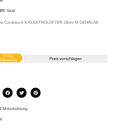
90
BY:
Seat
oba Cordoba 6 K ELEKTROLÜFTER 28cm M GEHÄUSE
In Den
Preis vorschlagen
Warenkorb
E
Motorkühlung
at