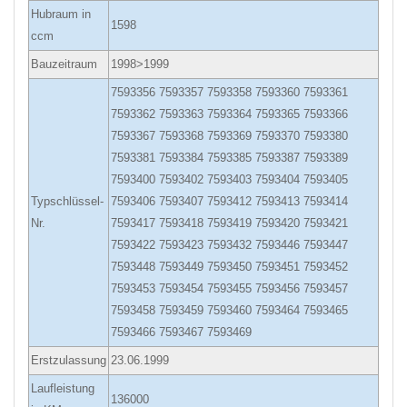
Hubraum in
1598
ccm
Bauzeitraum
1998>1999
7593356 7593357 7593358 7593360 7593361
7593362 7593363 7593364 7593365 7593366
7593367 7593368 7593369 7593370 7593380
7593381 7593384 7593385 7593387 7593389
7593400 7593402 7593403 7593404 7593405
Typschlüssel-
7593406 7593407 7593412 7593413 7593414
Nr.
7593417 7593418 7593419 7593420 7593421
7593422 7593423 7593432 7593446 7593447
7593448 7593449 7593450 7593451 7593452
7593453 7593454 7593455 7593456 7593457
7593458 7593459 7593460 7593464 7593465
7593466 7593467 7593469
Erstzulassung
23.06.1999
Laufleistung
136000