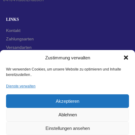
LINKS
Kontakt
Zahlungsarten
Versandarten
Widerrufsbelehrung
Zustimmung verwalten
AGBs
Wir verwenden Cookies, um unsere Website zu optimieren und Inhalte
Datenschutzerklärung
bereitzustellen..
Impressum
Dienste verwalten
Cookie-Richtlinie (EU)
Akzeptieren
Ablehnen
Einstellungen ansehen