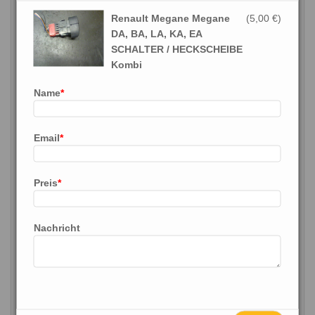
Interne Referenz Nr.
3350092
Renault Megane Megane
(
5,00
€
)
DA, BA, LA, KA, EA
Verkaufspreis in €
4.20
SCHALTER / HECKSCHEIBE
Versandkosten in €
5.00
Kombi
zusätzliche Informationen zum Ersatzteil
Name
*
OE NUMMER
96BF BB
Email
*
Fahrzeugdaten
Hersteller
Renault
Preis
*
Baureihe
Megane
Kraftstoff
Nachricht
Aufbau
Kombi
Türen
5
Leistung (PS)
107
Leistung (KW)
79