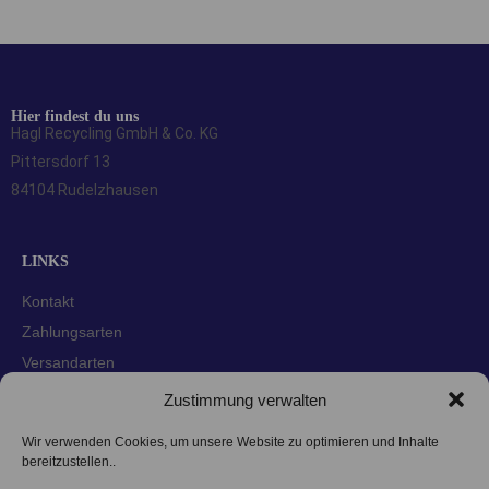
Hier findest du uns
Hagl Recycling GmbH & Co. KG
Pittersdorf 13
84104 Rudelzhausen
LINKS
Kontakt
Zahlungsarten
Versandarten
Widerrufsbelehrung
Zustimmung verwalten
AGBs
Wir verwenden Cookies, um unsere Website zu optimieren und Inhalte
Datenschutzerklärung
bereitzustellen..
Impressum