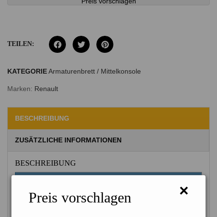
Preis vorschlagen
TEILEN:
KATEGORIE
Armaturenbrett / Mittelkonsole
Marken:
Renault
BESCHREIBUNG
ZUSÄTZLICHE INFORMATIONEN
BESCHREIBUNG
Artikelbeschreibung
×
Preis vorschlagen
Ersatzteilbezeichnung
SCHALTER / HECKSCHEIBE
Baugruppe
Armaturenbrett / Mittelkonsole