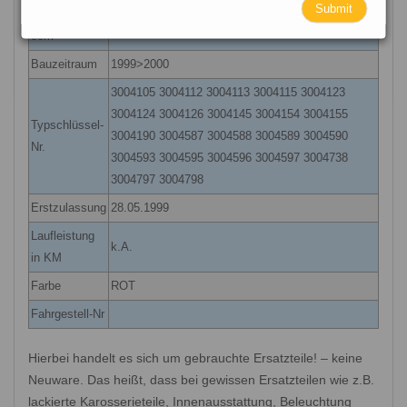
Submit
Hubraum in
1598
ccm
Bauzeitraum
1999>2000
3004105 3004112 3004113 3004115 3004123
3004124 3004126 3004145 3004154 3004155
Typschlüssel-
3004190 3004587 3004588 3004589 3004590
Nr.
3004593 3004595 3004596 3004597 3004738
3004797 3004798
Erstzulassung
28.05.1999
Laufleistung
k.A.
in KM
Farbe
ROT
Fahrgestell-Nr
Hierbei handelt es sich um gebrauchte Ersatzteile! – keine
Neuware. Das heißt, dass bei gewissen Ersatzteilen wie z.B.
lackierte Karosserieteile, Innenausstattung, Beleuchtung