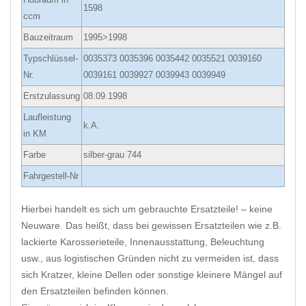
1598
ccm
Bauzeitraum
1995>1998
Typschlüssel-
0035373 0035396 0035442 0035521 0039160
Nr.
0039161 0039927 0039943 0039949
Erstzulassung
08.09.1998
Laufleistung
k.A.
in KM
Farbe
silber-grau 744
Fahrgestell-Nr
Hierbei handelt es sich um gebrauchte Ersatzteile! – keine
Neuware. Das heißt, dass bei gewissen Ersatzteilen wie z.B.
lackierte Karosserieteile, Innenausstattung, Beleuchtung
usw., aus logistischen Gründen nicht zu vermeiden ist, dass
sich Kratzer, kleine Dellen oder sonstige kleinere Mängel auf
den Ersatzteilen befinden können.