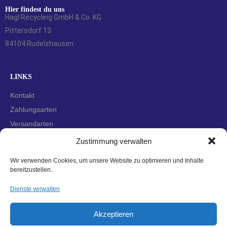
Hier findest du uns
Hagl Recycling GmbH & Co. KG
Pittersdorf 13
84104 Rudelzhausen
LINKS
Kontakt
Zahlungsarten
Versandarten
Widerrufsbelehrung
Zustimmung verwalten
AGBs
Wir verwenden Cookies, um unsere Website zu optimieren und Inhalte
Datenschutzerklärung
bereitzustellen..
Impressum
Dienste verwalten
Cookie-Richtlinie (EU)
Akzeptieren