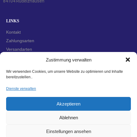
84104 Rudelzhausen
LINKS
Kontakt
Zahlungsarten
Versandarten
Widerrufsbelehrung
Zustimmung verwalten
AGBs
Wir verwenden Cookies, um unsere Website zu optimieren und Inhalte
Datenschutzerklärung
bereitzustellen..
Impressum
Dienste verwalten
Cookie-Richtlinie (EU)
Akzeptieren
Ablehnen
Einstellungen ansehen