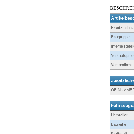
BESCHRE
Artikelbes
Ersatzteilbe
Baugruppe
Interne Refer
Verkaufspreis
Versandkoste
zusätzlich
OE NUMME
Fahrzeugd
Hersteller
Baureihe
Kraftstoff