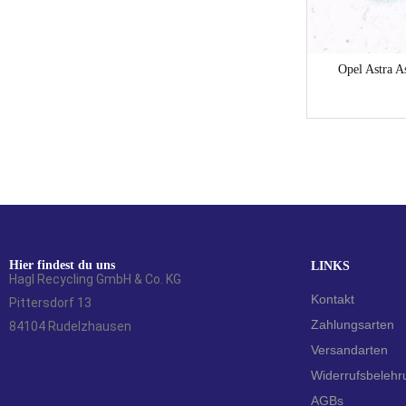
BMW 3er 3er E36 ANLASSER STARTER Coupe
Opel Astra A
24,00
€
Hier findest du uns
LINKS
Hagl Recycling GmbH & Co. KG
Kontakt
Pittersdorf 13
Zahlungsarten
84104 Rudelzhausen
Versandarten
Widerrufsbelehr
AGBs