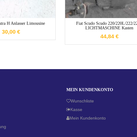
stra H Anlasser Limousine
Fiat Scudo Scudo 220/220L/222/2
LICHTMASCHINE Kasten
30,00
€
44,84
€
MEIN KUNDENKONTO
Wunschliste
Kasse
Mein Kundenkonto
ung