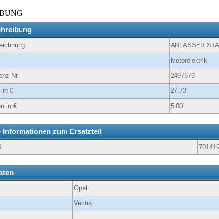
IBUNG
chreibung
zeichnung
ANLASSER ST
Motorelektrik
enz Nr.
2497676
 in €
27.73
n in €
5.00
e Informationen zum Ersatzteil
R
70141
aten
Opel
Vectra