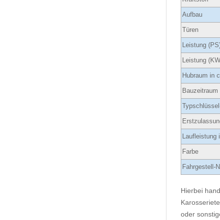
Aufbau
Türen
Leistung (PS
Leistung (KW
Hubraum in 
Bauzeitraum
Typschlüssel
Erstzulassun
Laufleistung
Farbe
Fahrgestell-N
Hierbei hand
Karosseriete
oder sonstig