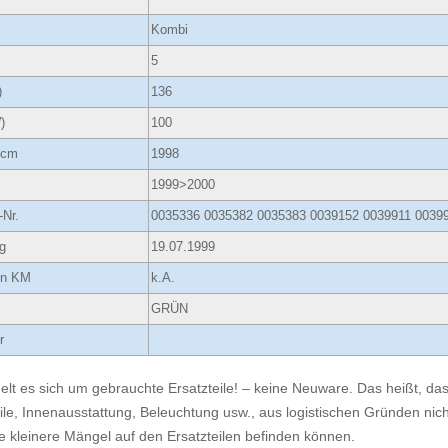
Kombi
5
)
136
)
100
ccm
1998
1999>2000
-Nr.
0035336 0035382 0035383 0039152 0039911 0039
g
19.07.1999
 in KM
k.A.
GRÜN
r
elt es sich um gebrauchte Ersatzteile! – keine Neuware. Das heißt, dass
ile, Innenausstattung, Beleuchtung usw., aus logistischen Gründen nicht
e kleinere Mängel auf den Ersatzteilen befinden können.