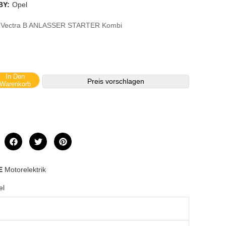
BY:
Opel
a Vectra B ANLASSER STARTER Kombi
In Den
Preis vorschlagen
Warenkorb
E
Motorelektrik
el