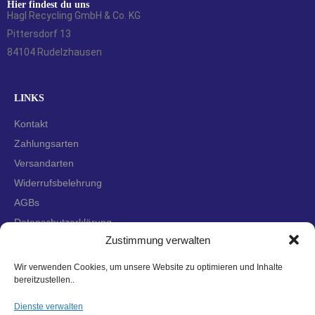
Hier findest du uns
Hagl Recycling GmbH & Co. KG
Pittersdorf 13
84104 Rudelzhausen
LINKS
Kontakt
Zahlungsarten
Versandarten
Widerrufsbelehrung
AGBs
Datenschutzerklärung
Zustimmung verwalten
Impressum
Cookie-Richtlinie (EU)
Wir verwenden Cookies, um unsere Website zu optimieren und Inhalte
bereitzustellen..
Dienste verwalten