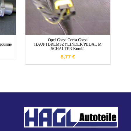
1-3 Werktage
Opel Corsa Corsa Corsa
usine
HAUPTBREMSZYLINDER/PEDAL M
SCHALTER Kombi
H
8,77
€