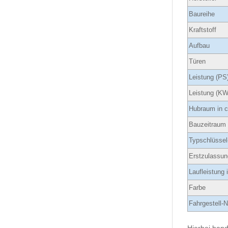
Baureihe
Kraftstoff
Aufbau
Türen
Leistung (PS
Leistung (KW
Hubraum in 
Bauzeitraum
Typschlüssel
Erstzulassun
Laufleistung
Farbe
Fahrgestell-N