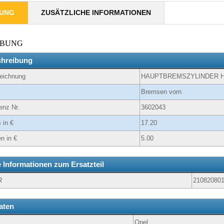
BUNG
ZUSÄTZLICHE INFORMATIONEN
IBUNG
chreibung
zeichnung
HAUPTBREMSZYLINDER 
Bremsen vorn
enz Nr.
3602043
 in €
17.20
n in €
5.00
e Informationen zum Ersatzteil
R
21082080
aten
Opel