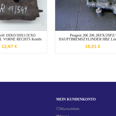
Golf 1HXO/1HX1/1EXO
Peugeot 206 206 2KFX/2NFZ/
L VORNE RECHTS Kombi
HAUPTBREMSZYLINDER HBZ Limo
12,67
€
16,01
€
MEIN KUNDENKONTO
Wunschliste