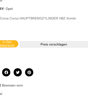
43
BY:
Opel
a Corsa Corsa HAUPTBREMSZYLINDER HBZ Kombi
In Den
Preis vorschlagen
Warenkorb
E
Bremsen vorn
el