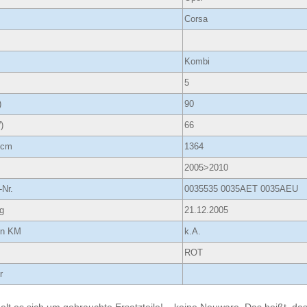
Corsa
Kombi
5
)
90
)
66
ccm
1364
2005>2010
-Nr.
0035535 0035AET 0035AEU
g
21.12.2005
 in KM
k.A.
ROT
r