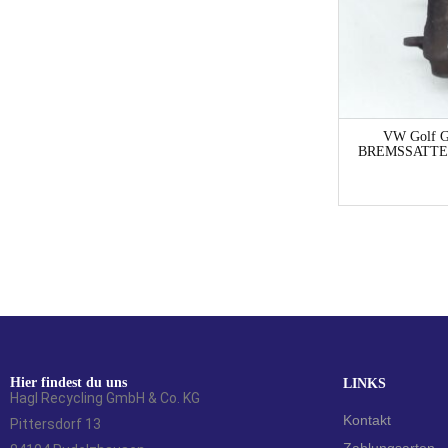
1-3 Werktage
Ford Focus Focus
VW Golf 
DBW/DAW/DFW/DNW/DB1/DA1
BREMSSATTE
HAUPTBREMSAGGREGAT ABS-BLOCK
Kombi
41,00
€
Hier findest du uns
LINKS
Hagl Recycling GmbH & Co. KG
Kontakt
Pittersdorf 13