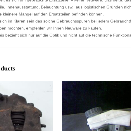
elt es sich um gebrauchte Ersatzteile! – keine Neuware. Das heißt, dass
ile, Innenausstattung, Beleuchtung usw., aus logistischen Gründen nicht
e kleinere Mängel auf den Ersatzteilen befinden können.
ich im Klaren sein das solche Gebrauchsspuren bei jedem Gebrauchtf
aben möchten, empfehlen wir Ihnen Neuware zu kaufen.
s bezieht sich nur auf die Optik und nicht auf die technische Funktional
oducts
1-3 Werktage
1-3 Werktage