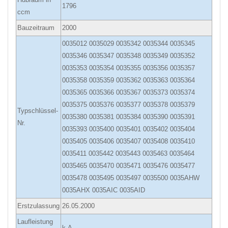
1796
ccm
Bauzeitraum
2000
0035012 0035029 0035342 0035344 0035345
0035346 0035347 0035348 0035349 0035352
0035353 0035354 0035355 0035356 0035357
0035358 0035359 0035362 0035363 0035364
0035365 0035366 0035367 0035373 0035374
0035375 0035376 0035377 0035378 0035379
Typschlüssel-
0035380 0035381 0035384 0035390 0035391
Nr.
0035393 0035400 0035401 0035402 0035404
0035405 0035406 0035407 0035408 0035410
0035411 0035442 0035443 0035463 0035464
0035465 0035470 0035471 0035476 0035477
0035478 0035495 0035497 0035500 0035AHW
0035AHX 0035AIC 0035AID
Erstzulassung
26.05.2000
Laufleistung
k.A.