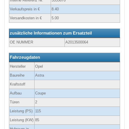
Interne Referenz Nr.
3535670
Verkaufspreis in €
8.40
Versandkosten in €
5.00
zusätzliche Informationen zum Ersatzteil
OE NUMMER
A2013500064
Fahrzeugdaten
Hersteller
Opel
Baureihe
Astra
Kraftstoff
Aufbau
Coupe
Türen
2
Leistung (PS)
115
Leistung (KW)
85
Hubraum in