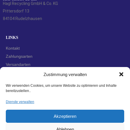
Hagl Recycling GmbH & Co. KG
Pittersdorf 13
84104 Rudelzhausen
LINKS
Kontakt
Zahlungsarten
Versandarten
Widerrufsbelehrung
Zustimmung verwalten
AGBs
Wir verwenden Cookies, um unsere Website zu optimieren und Inhalte
Datenschutzerklärung
bereitzustellen..
Impressum
Dienste verwalten
Cookie-Richtlinie (EU)
Akzeptieren
Ablehnen