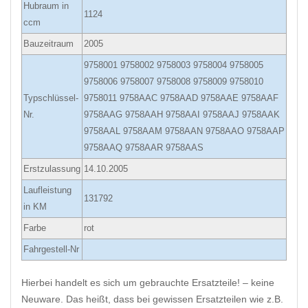
Hubraum in
1124
ccm
Bauzeitraum
2005
9758001 9758002 9758003 9758004 9758005
9758006 9758007 9758008 9758009 9758010
Typschlüssel-
9758011 9758AAC 9758AAD 9758AAE 9758AAF
Nr.
9758AAG 9758AAH 9758AAI 9758AAJ 9758AAK
9758AAL 9758AAM 9758AAN 9758AAO 9758AAP
9758AAQ 9758AAR 9758AAS
Erstzulassung
14.10.2005
Laufleistung
131792
in KM
Farbe
rot
Fahrgestell-Nr
Hierbei handelt es sich um gebrauchte Ersatzteile! – keine
Neuware. Das heißt, dass bei gewissen Ersatzteilen wie z.B.