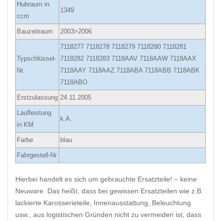
Hubraum in
1349
ccm
Bauzeitraum
2003>2006
7118277 7118278 7118279 7118280 7118281
Typschlüssel-
7118282 7118283 7118AAV 7118AAW 7118AAX
Nr.
7118AAY 7118AAZ 7118ABA 7118ABB 7118ABK
7118ABO
Erstzulassung
24.11.2005
Laufleistung
k.A.
in KM
Farbe
blau
Fahrgestell-Nr
Hierbei handelt es sich um gebrauchte Ersatzteile! – keine
Neuware. Das heißt, dass bei gewissen Ersatzteilen wie z.B.
lackierte Karosserieteile, Innenausstattung, Beleuchtung
usw., aus logistischen Gründen nicht zu vermeiden ist, dass