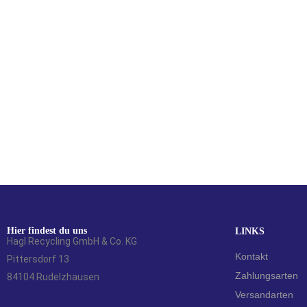
Opel Astra Astra G SCHALTER
WARNBLINKANLAGE Kombi
5,00
€
Hier findest du uns
LINKS
Hagl Recycling GmbH & Co. KG
Kontakt
Pittersdorf 13
Zahlungsarten
84104 Rudelzhausen
Versandarten