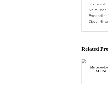
oder sonstig
Sie müssen s
Ersatzteil h
Dieser Hinwei
Related Pr
Mercedes-Be
SCHALT
1-3 Werktage