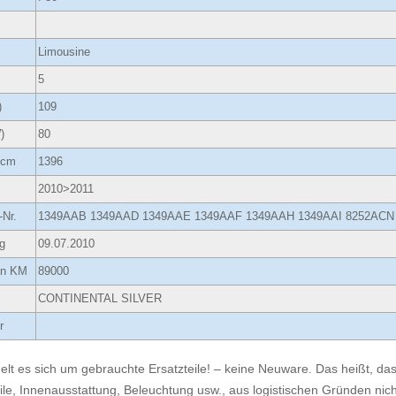
Limousine
5
)
109
)
80
ccm
1396
2010>2011
-Nr.
1349AAB 1349AAD 1349AAE 1349AAF 1349AAH 1349AAI 8252ACN
g
09.07.2010
 in KM
89000
CONTINENTAL SILVER
r
elt es sich um gebrauchte Ersatzteile! – keine Neuware. Das heißt, dass
ile, Innenausstattung, Beleuchtung usw., aus logistischen Gründen nicht