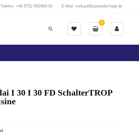
Telefon: +49 8752 865900-00
E-Mail: verkauf@autoteile-hagl.de
0
ai I 30 I 30 FD SchalterTROP
sine
94