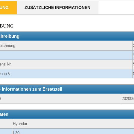
BUNG
ZUSÄTZLICHE INFORMATIONEN
IBUNG
chreibung
zeichnung
enz Nr.
n in €
e Informationen zum Ersatzteil
R
20200
aten
Hyundai
I 30