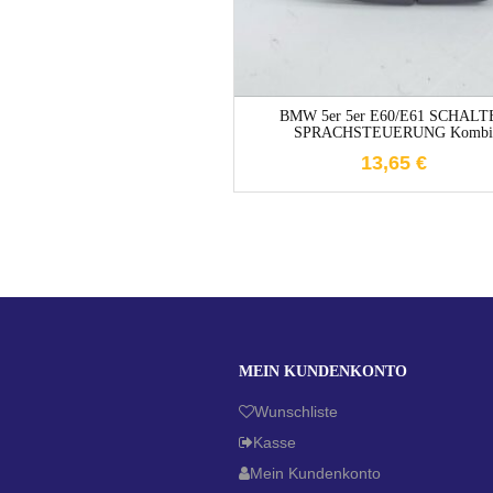
BMW 5er 5er E60/E61 SCHALT
SPRACHSTEUERUNG Kombi
13,65
€
MEIN KUNDENKONTO
Wunschliste
Kasse
Mein Kundenkonto