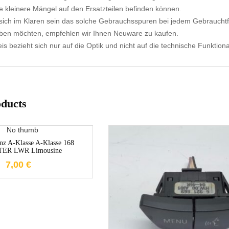
e kleinere Mängel auf den Ersatzteilen befinden können.
ich im Klaren sein das solche Gebrauchsspuren bei jedem Gebrauchtf
aben möchten, empfehlen wir Ihnen Neuware zu kaufen.
s bezieht sich nur auf die Optik und nicht auf die technische Funktional
oducts
1-3 Werktage
nz A-Klasse A-Klasse 168
ER LWR Limousine
7,00
€
1-3 Werktage