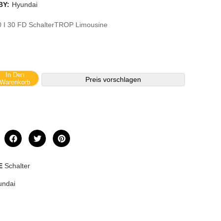
BY:
Hyundai
0 I 30 FD SchalterTROP Limousine
In Den
Preis vorschlagen
Warenkorb
E
Schalter
undai