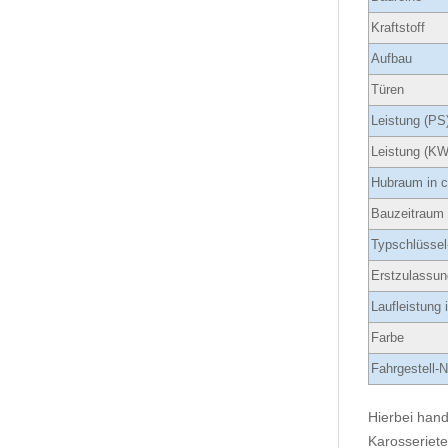
Kraftstoff
Aufbau
Türen
Leistung (PS
Leistung (KW
Hubraum in 
Bauzeitraum
Typschlüssel
Erstzulassun
Laufleistung
Farbe
Fahrgestell-N
Hierbei hand
Karosseriete