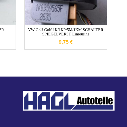
ER
VW Golf Golf 1K/1KP/5M/1KM SCHALTER
Op
SPIEGELVERST Limousine
SCHA
9,75
€