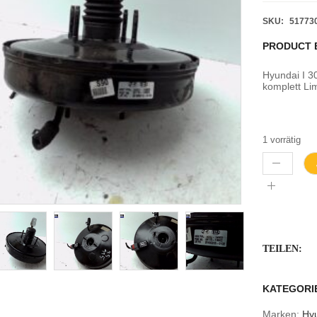
SKU:
51773
PRODUCT 
Hyundai I 3
komplett Li
1 vorrätig
TEILEN:
KATEGORI
Marken:
Hy