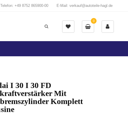
Telefon: +49 8752 865900-00
E-Mail: verkauf@autoteile-hagl.de
0
i I 30 I 30 FD
kraftverstärker Mit
bremszylinder Komplett
sine