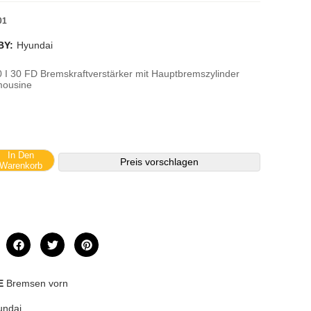
01
BY:
Hyundai
0 I 30 FD Bremskraftverstärker mit Hauptbremszylinder
mousine
In Den
Preis vorschlagen
Warenkorb
E
Bremsen vorn
undai