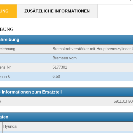
BUNG
ZUSÄTZLICHE INFORMATIONEN
IBUNG
chreibung
zeichnung
Bremskraftverstärker mit Hauptbremszylinder 
Bremsen vorn
enz Nr.
5177301
n in €
6.50
e Informationen zum Ersatzteil
R
591101H90
aten
Hyundai