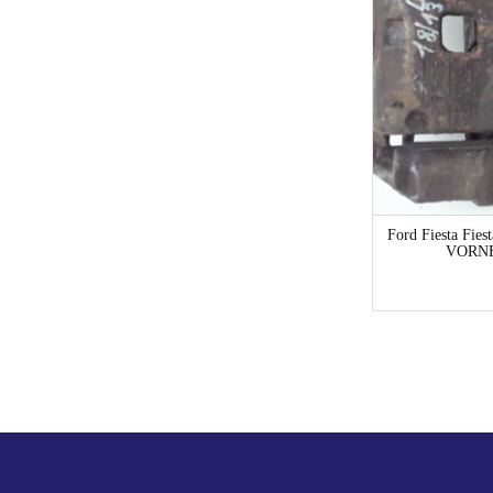
1-3 Werktage
Ford Focus Focus
Ford Fiesta F
DBW/DAW/DFW/DNW/DB1/DA1
VORNE
HAUPTBREMSAGGREGAT ABS-BLOCK
Kombi
41,00
€