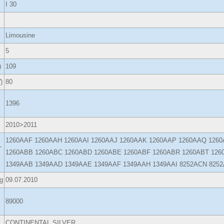
I 30
Limousine
5
)
109
)
80
1396
2010>2011
1260AAF 1260AAH 1260AAI 1260AAJ 1260AAK 1260AAP 1260AAQ 126
-
1260ABB 1260ABC 1260ABD 1260ABE 1260ABF 1260ABR 1260ABT 126
1349AAB 1349AAD 1349AAE 1349AAF 1349AAH 1349AAI 8252ACN 825
g
09.07.2010
89000
CONTINENTAL SILVER