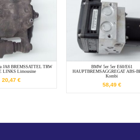
1-3 Werktage
1-3 Werktage
iesta JA8 BREMSSATTEL TRW
BMW 5er 5er E60/E61
 LINKS Limousine
HAUPTBREMSAGGREGAT ABS-B
Kombi
20,47
€
58,49
€