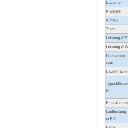
Baureihe
Kraftstoff
Aufbau
Türen
Leistung (PS
Leistung (KW
Hubraum in
ccm
Bauzeitraum
Typschlüssel
Nr.
Erstzulassun
Laufleistung
in KM
Farbe