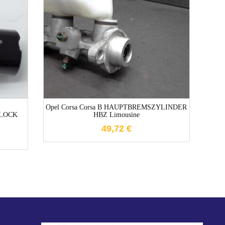
1-3 Werktage
Opel Corsa Corsa B HAUPTBREMSZYLINDER
LOCK
HBZ Limousine
49,72
€